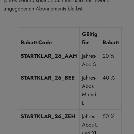
Jahres-Vertrag solange du innerhalb der jeweils
angegebenen Abonnements bleibst:
Gültig
Rabatt-Code
für
Rabatt
STARTKLAR_26_AAH
Jahres-
20 %
Abo S
STARTKLAR_26_BEE
Jahres-
40 %
Abos
M und
L
STARTKLAR_26_ZEH
Jahres-
50 %
Abos L
und XL