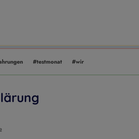
ahrungen
#testmonat
#wir
lärung
e